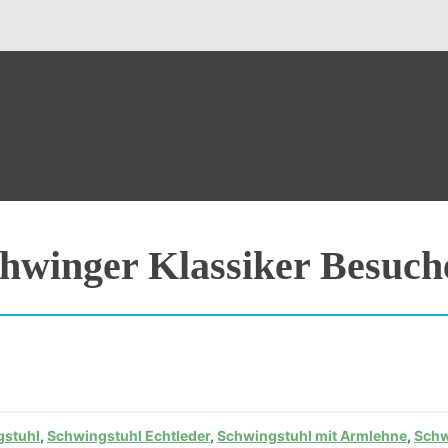
hwinger Klassiker Besuch
gstuhl
,
Schwingstuhl Echtleder
,
Schwingstuhl mit Armlehne
,
Schw