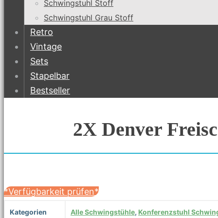
Schwingstuhl Stoff
Schwingstuhl Grau Stoff
Retro
Vintage
Sets
Stapelbar
Bestseller
2X Denver Freisc
*Verfügbarkeit prüfen*
Kategorien
Alle Schwingstühle
,
Konferenzstuhl Schwin