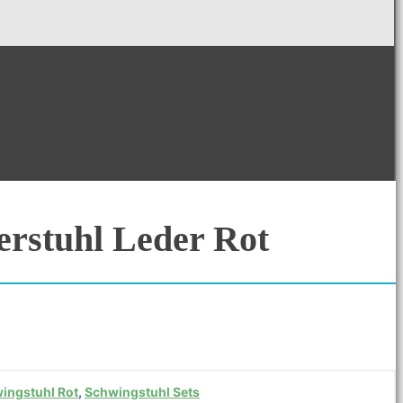
erstuhl Leder Rot
ingstuhl Rot
,
Schwingstuhl Sets