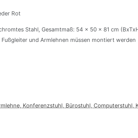
eder Rot
erchromtes Stahl, Gesamtmaß: 54 x 50 x 81 cm (BxTxH
– Fußgleiter und Armlehnen müssen montiert werden
mlehne, Konferenzstuhl, Bürostuhl, Computerstuhl,