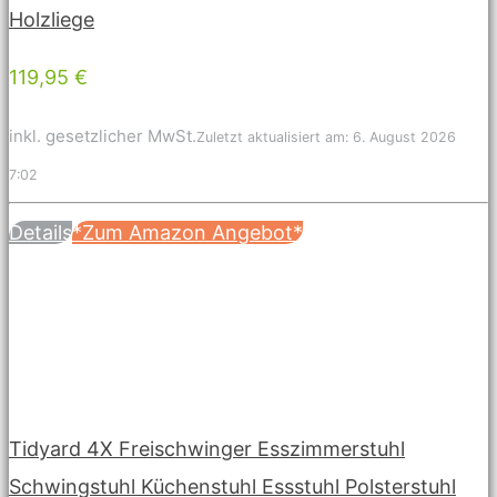
Holzliege
119,95 €
inkl. gesetzlicher MwSt.
Zuletzt aktualisiert am: 6. August 2026
7:02
Details
*Zum Amazon Angebot*
Tidyard 4X Freischwinger Esszimmerstuhl
Schwingstuhl Küchenstuhl Essstuhl Polsterstuhl