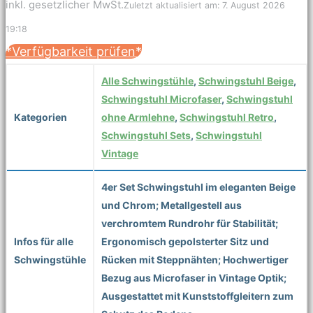
inkl. gesetzlicher MwSt.
Zuletzt aktualisiert am: 7. August 2026
19:18
*Verfügbarkeit prüfen*
Alle Schwingstühle
,
Schwingstuhl Beige
,
Schwingstuhl Microfaser
,
Schwingstuhl
Kategorien
ohne Armlehne
,
Schwingstuhl Retro
,
Schwingstuhl Sets
,
Schwingstuhl
Vintage
4er Set Schwingstuhl im eleganten Beige
und Chrom; Metallgestell aus
verchromtem Rundrohr für Stabilität;
Infos für alle
Ergonomisch gepolsterter Sitz und
Schwingstühle
Rücken mit Steppnähten; Hochwertiger
Bezug aus Microfaser in Vintage Optik;
Ausgestattet mit Kunststoffgleitern zum