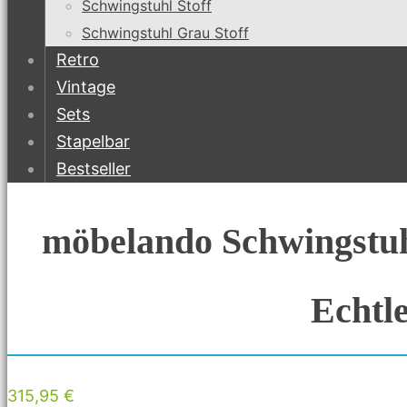
Schwingstuhl Stoff
Schwingstuhl Grau Stoff
Retro
Vintage
Sets
Stapelbar
Bestseller
möbelando Schwingstuh
Echtl
315,95 €