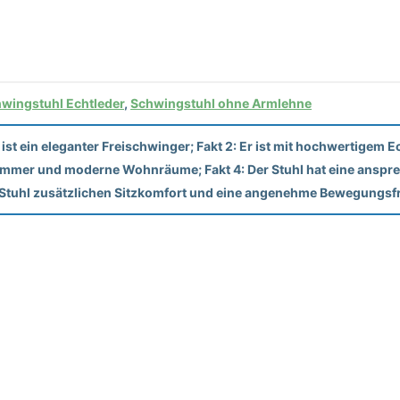
wingstuhl Echtleder
,
Schwingstuhl ohne Armlehne
ist ein eleganter Freischwinger; Fakt 2: Er ist mit hochwertigem 
sszimmer und moderne Wohnräume; Fakt 4: Der Stuhl hat eine anspr
r Stuhl zusätzlichen Sitzkomfort und eine angenehme Bewegungsfr