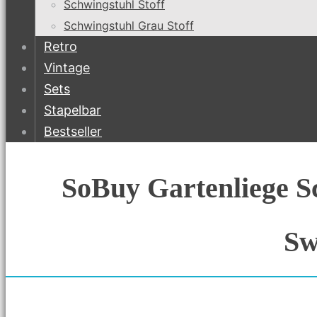
Schwingstuhl Stoff
Schwingstuhl Grau Stoff
Retro
Vintage
Sets
Stapelbar
Bestseller
SoBuy Gartenliege S
Sw