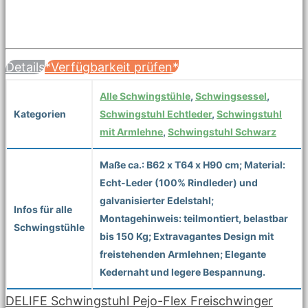
Details
*Verfügbarkeit prüfen*
Alle Schwingstühle
,
Schwingsessel
,
Kategorien
Schwingstuhl Echtleder
,
Schwingstuhl
mit Armlehne
,
Schwingstuhl Schwarz
Maße ca.: B62 x T64 x H90 cm; Material:
Echt-Leder (100% Rindleder) und
galvanisierter Edelstahl;
Infos für alle
Montagehinweis: teilmontiert, belastbar
Schwingstühle
bis 150 Kg; Extravagantes Design mit
freistehenden Armlehnen; Elegante
Kedernaht und legere Bespannung.
DELIFE Schwingstuhl Pejo-Flex Freischwinger