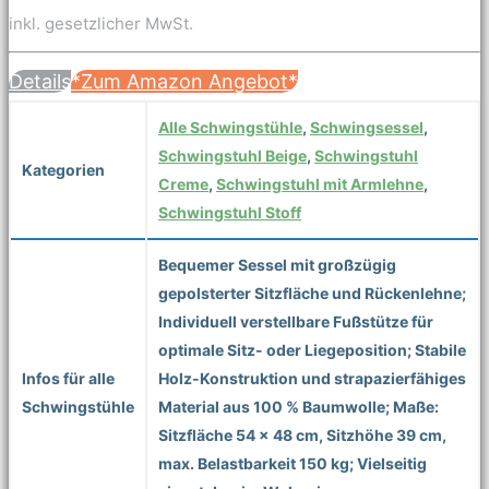
inkl. gesetzlicher MwSt.
Details
*Zum Amazon Angebot*
Alle Schwingstühle
,
Schwingsessel
,
Schwingstuhl Beige
,
Schwingstuhl
Kategorien
Creme
,
Schwingstuhl mit Armlehne
,
Schwingstuhl Stoff
Bequemer Sessel mit großzügig
gepolsterter Sitzfläche und Rückenlehne;
Individuell verstellbare Fußstütze für
optimale Sitz- oder Liegeposition; Stabile
Infos für alle
Holz-Konstruktion und strapazierfähiges
Schwingstühle
Material aus 100 % Baumwolle; Maße:
Sitzfläche 54 x 48 cm, Sitzhöhe 39 cm,
max. Belastbarkeit 150 kg; Vielseitig