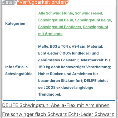
Details
*Verfügbarkeit prüfen*
Alle Schwingstühle
,
Schwingsessel
,
Schwingstuhl Baun
,
Schwingstuhl Beige
,
Kategorien
Schwingstuhl Echtleder
,
Schwingstuhl
mit Armlehne
Maße: B63 x T64 x H94 cm; Material:
Echt-Leder (100% Rindleder) und
gebürstetes Edelstahl; Belastbarkeit: bis
Infos für alle
150 kg dank hochwertiger Verarbeitung;
Schwingstühle
Hoher Rücken und Armlehnen für
besonderen Sitzkomfort; DELIFE bietet
seit 2008 exklusive langlebige
Trendmöbel.
DELIFE Schwingstuhl Abelia-Flex mit Armlehnen
Freischwinger flach Schwarz Echt-Leder Schwarz