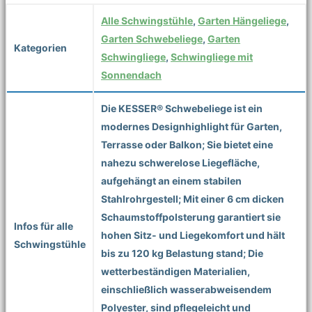
Alle Schwingstühle
,
Garten Hängeliege
,
Garten Schwebeliege
,
Garten
Kategorien
Schwingliege
,
Schwingliege mit
Sonnendach
Die KESSER® Schwebeliege ist ein
modernes Designhighlight für Garten,
Terrasse oder Balkon; Sie bietet eine
nahezu schwerelose Liegefläche,
aufgehängt an einem stabilen
Stahlrohrgestell; Mit einer 6 cm dicken
Schaumstoffpolsterung garantiert sie
Infos für alle
hohen Sitz- und Liegekomfort und hält
Schwingstühle
bis zu 120 kg Belastung stand; Die
wetterbeständigen Materialien,
einschließlich wasserabweisendem
Polyester, sind pflegeleicht und