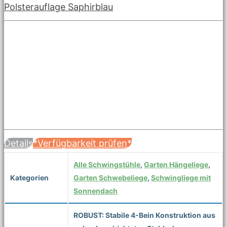
Polsterauflage Saphirblau
Details
*Verfügbarkeit prüfen*
Alle Schwingstühle
,
Garten Hängeliege
,
Kategorien
Garten Schwebeliege
,
Schwingliege mit
Sonnendach
ROBUST: Stabile 4-Bein Konstruktion aus