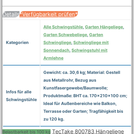
Details
*Verfügbarkeit prüfen*
Alle Schwingstühle
,
Garten Hängeliege
,
Garten Schwebeliege
,
Garten
Kategorien
Schwingliege
,
Schwingliege mit
Sonnendach
,
Schwingstuhl mit
Armlehne
Gewicht: ca. 30,6 kg; Material: Gestell
aus Metallrohr, Bezug aus
Kunstfasergewebe/Baumwolle;
Infos für alle
Produktmaße: BHT ca. 170x210x100 cm;
Schwingstühle
Ideal für Außenbereiche wie Balkon,
Terrasse oder Garten; Tragfähigkeit bis
zu 120 kg.
TecTake 800783 Hängeliege
Belastbarkeit bis 100 kg