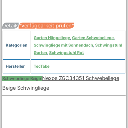
Details
*Verfügbarkeit prüfen*
Garten Hängeliege
,
Garten Schwebeliege
,
Kategorien
Schwingliege mit Sonnendach
,
Schwingstuhl
Garten
,
Schwingstuhl Rot
Hersteller
TecTake
Nexos ZGC34351 Schwebeliege
Schwebeliege Beige
Beige Schwingliege