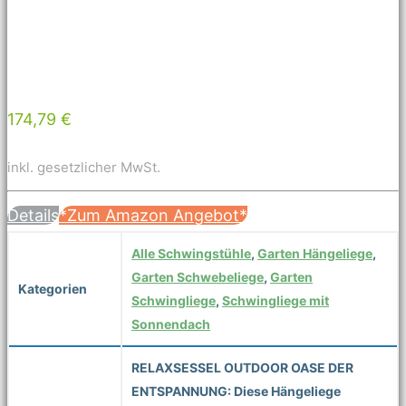
174,79 €
inkl. gesetzlicher MwSt.
Details
*Zum Amazon Angebot*
Alle Schwingstühle
,
Garten Hängeliege
,
Garten Schwebeliege
,
Garten
Kategorien
Schwingliege
,
Schwingliege mit
Sonnendach
RELAXSESSEL OUTDOOR OASE DER
ENTSPANNUNG: Diese Hängeliege