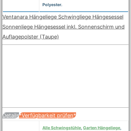
Polyester.
Ventanara Hängeliege Schwingliege Hängesessel
Sonnenliege Hängesessel inkl. Sonnenschirm und
Auflagepolster (Taupe)
Details
*Verfügbarkeit prüfen*
Alle Schwingstühle
,
Garten Hängeliege
,