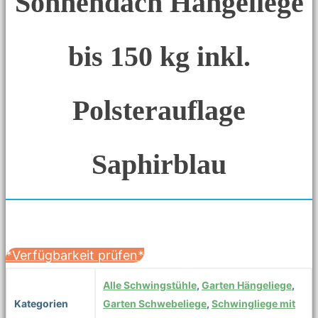
Sonnendach Hängeliege
bis 150 kg inkl.
Polsterauflage
Saphirblau
*Verfügbarkeit prüfen*
Alle Schwingstühle
,
Garten Hängeliege
,
Kategorien
Garten Schwebeliege
,
Schwingliege mit