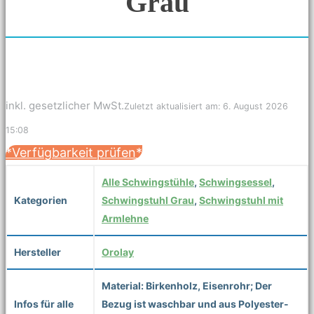
Grau
inkl. gesetzlicher MwSt.
Zuletzt aktualisiert am: 6. August 2026
15:08
*Verfügbarkeit prüfen*
Alle Schwingstühle
,
Schwingsessel
,
Kategorien
Schwingstuhl Grau
,
Schwingstuhl mit
Armlehne
Hersteller
Orolay
Material: Birkenholz, Eisenrohr; Der
Infos für alle
Bezug ist waschbar und aus Polyester-