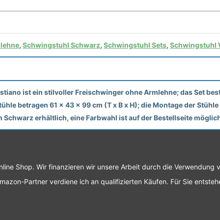
lehne
,
Schwingstuhl Schwarz
,
Schwingstuhl Sets
,
Schwingstuhl 
tiano ist ein stilvoller Freischwinger ohne Armlehne; das Set b
ühle betragen 61 x 43 x 99 cm (T x B x H); die Montage der Stühl
 Schwarz erhältlich, eine Farbwahl ist auf der Bestellseite möglic
Online Shop. Wir finanzieren wir unsere Arbeit durch die Verwendung 
mazon-Partner verdiene ich an qualifizierten Käufen. Für Sie entste