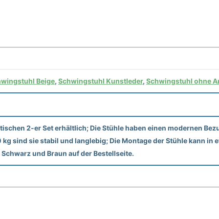
wingstuhl Beige
,
Schwingstuhl Kunstleder
,
Schwingstuhl ohne A
chen 2-er Set erhältlich; Die Stühle haben einen modernen Bezu
00 kg sind sie stabil und langlebig; Die Montage der Stühle kann 
n Schwarz und Braun auf der Bestellseite.