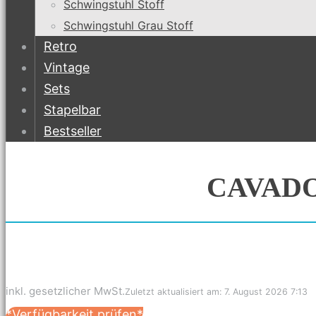
Schwingstuhl Stoff
Schwingstuhl Grau Stoff
Retro
Vintage
Sets
Stapelbar
Bestseller
CAVADOR
inkl. gesetzlicher MwSt.
Zuletzt aktualisiert am: 7. August 2026 7:13
*Verfügbarkeit prüfen*